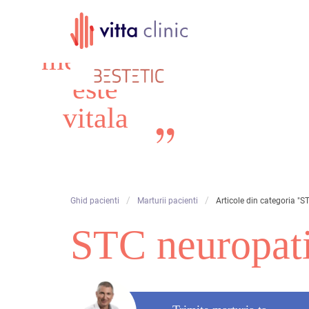
Calitatea
Skip
in
to
content
medicina
este
vitala
/
/
Ghid pacienti
Marturii pacienti
Articole din categoria "S
STC neuropati