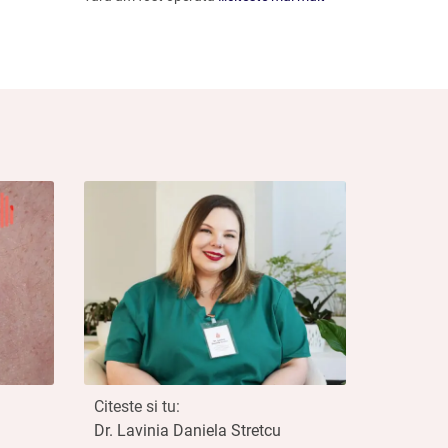
N-ul, care deși le făcusem în TM, au considerat
 vorbesc despre costuri, era sănătatea mea în joc.
cat cu Sindrom de Tunel carpian în fază medie, și
rez.
M-am întors la TM, am început să caut iar pe
Clinic și de d-ul Dr. Vadislav Gyebnar. M-am
e clinică despre d-ul doctor, despre experiența
ractică. Am citit și recenziile, și am zis că totuși
ecialist, mai ales că d-ul doctor este specializat
amat și în 9 aprilie, am fost profund impresionat
de personalul clinicii, și apoi de d-ul doctor
m-a consultat, m-a înțeles că am fost și în Ungaria
e Sindrom de tunel carpian. Cu toate acestea d-ul
mportantă ca și cum aș fi fost pacientul dânsului,
nte și cu multă experiență și profesionalism, că
 peste mediu, și ca este necesară intervenția
emă și cu toate costurile, care aveau să urmeze,
fost a mea, doar a mea și a fost greșita. M-am
Citeste si tu:
tângă în 14 mai, în Ungaria, punând în balanță
Dr. Lavinia Daniela Stretcu
 destul în Ungaria.
Din păcate operația nu a