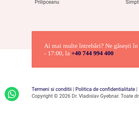
Prilipceanu
Simpt
cu mult timp în urmă.
Ai mai multe întrebări? Ne găsești în 
- 17:00, la
+40 744 994 400
Termeni si conditii
|
Politica de confidentialitate
|
Copyright © 2026 Dr. Vladislav Gyebnar. Toate dre
Contactează-
ne
pe
Whatsapp