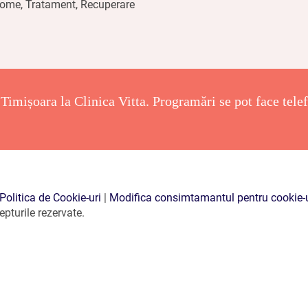
ome, Tratament, Recuperare
reușit, durerile nu au trecut
mai tare și avansa parcă și pe
intervenție în Ungaria, m-am h
reprogramat la Vitta Clinc pe 
pe care o luasem cu Ungaria,
intervenit cu o noua operație l
Timișoara la Clinica Vitta. Programări se pot face telefo
lungă durată.
D-ul doctor m-a
mi-a explicat toți pași care ar
nervul median era deja stresat
acord de data aceasta, încredere
prima intervenție, în 18 iunie,
dânsului.
Totul a decurs foart
Politica de Cookie-uri
|
Modifica consimtamantul pentru cookie-u
pturile rezervate.
încât nici nu mi-am dat seama
durerea a dispărut, și din zi în
tratament de respectat post-op
operație de către d-na Aurelia
legătura telefonic de câte ori 
doua, mă simt mult mai bine, 