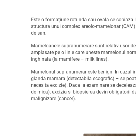
Este o formațiune rotunda sau ovala ce copiaza 
structura unui complex areolo-mamelonar (CAM)
de san.
Mameloanele supranumerare sunt relativ usor de 
amplasate pe o linie care uneste mamelonul nor
inghinala (la mamifere – milk lines).
Mamelonul supranumerar este benign. In cazul in c
glanda mamara (detectabila ecografic) – se poate
necesita excizie). Daca la examinare se decelea
de mica), excizia si biopsierea devin obligatorii da
malignizare (cancer).