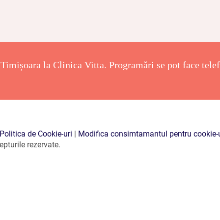
Timișoara la Clinica Vitta. Programări se pot face telefo
Politica de Cookie-uri
|
Modifica consimtamantul pentru cookie-u
pturile rezervate.