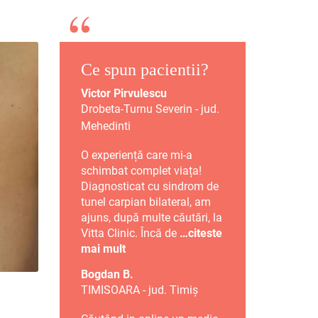
Ce spun pacientii?
Victor Pirvulescu
Drobeta-Turnu Severin - jud.
Mehedinti
O experiență care mi-a
schimbat complet viața!
Diagnosticat cu sindrom de
tunel carpian bilateral, am
ajuns, după multe căutări, la
Vitta Clinic. Încă de
…citeste
mai mult
Bogdan B.
TIMISOARA - jud. Timiș