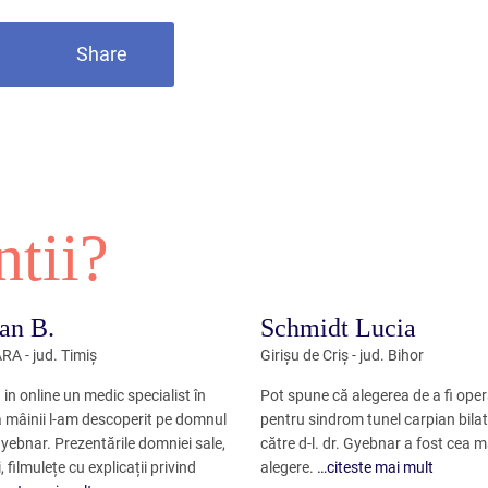
Share
ntii?
an B.
Schmidt Lucia
A - jud. Timiș
Girișu de Criș - jud. Bihor
in online un medic specialist în
Pot spune că alegerea de a fi ope
a mâinii l-am descoperit pe domnul
pentru sindrom tunel carpian bilat
yebnar. Prezentările domniei sale,
către d-l. dr. Gyebnar a fost cea 
i, filmulețe cu explicații privind
alegere.
…citeste mai mult