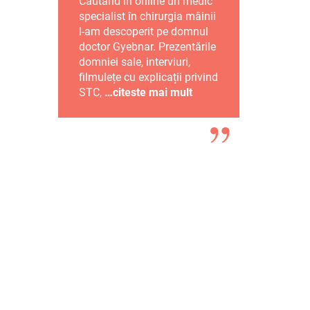
Căutând in online un medic
specialist în chirurgia mâinii
l-am descoperit pe domnul
doctor Gyebnar. Prezentările
domniei sale, interviuri,
filmulețe cu explicații privind
STC,
…citeste mai mult