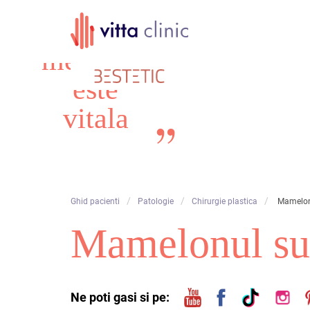
Calitatea
Skip
in
to
content
medicina
este
vitala
/
/
/
Ghid pacienti
Patologie
Chirurgie plastica
Mamelon
Mamelonul sup
Ne poti gasi si pe: