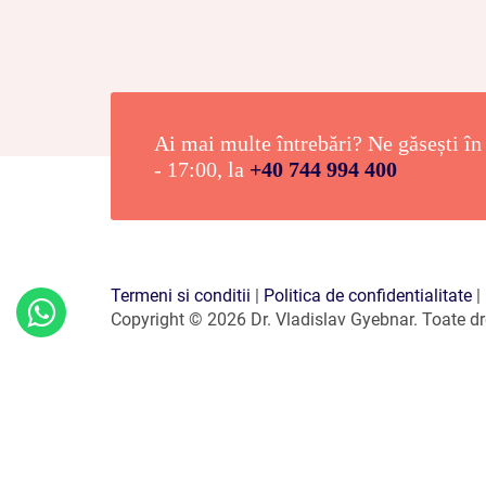
Ai mai multe întrebări? Ne găsești în 
- 17:00, la
+40 744 994 400
Termeni si conditii
|
Politica de confidentialitate
|
Copyright © 2026 Dr. Vladislav Gyebnar. Toate dre
Contactează-
ne
pe
Whatsapp