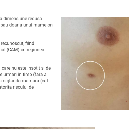
la dimensiune redusa
 sau doar a unui mamelon
recunoscut, fiind
mal (CAM) cu regiunea
are nu este insotit si de
 urmari in timp (fara a
za o glanda mamara (cat
torita riscului de