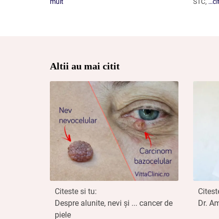
mult
STC,
…ci
Altii au mai citit
Citeste si tu:
Citeste
Despre alunite, nevi și ... cancer de
Dr. A
piele