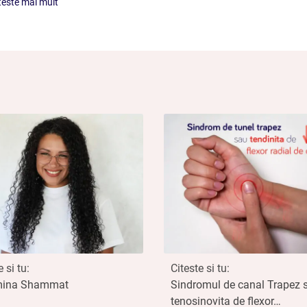
teste mai mult
 si tu:
Citeste si tu:
mina Shammat
Sindromul de canal Trapez 
tenosinovita de flexor…