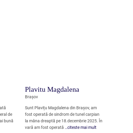
Plavitu Magdalena
Brașov
rată
Sunt Plavițu Magdalena din Brașov, am
eral de
fost operată de sindrom de tunel carpian
mai bună
la mâna dreaptă pe 18.decembrie 2025. În
vară am fost operată
…citeste mai mult