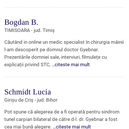
Bogdan B.
TIMISOARA - jud. Timiș
Căutând in online un medic specialist în chirurgia mâinii
l-am descoperit pe domnul doctor Gyebnar.
Prezentările domniei sale, interviuri, filmulețe cu
explicații privind STC,
…citeste mai mult
Schmidt Lucia
Girișu de Criș - jud. Bihor
Pot spune că alegerea de a fi operată pentru sindrom
tunel carpian bilateral de către d-l. dr. Gyebnar a fost
cea mai bună alegere.
…citeste mai mult