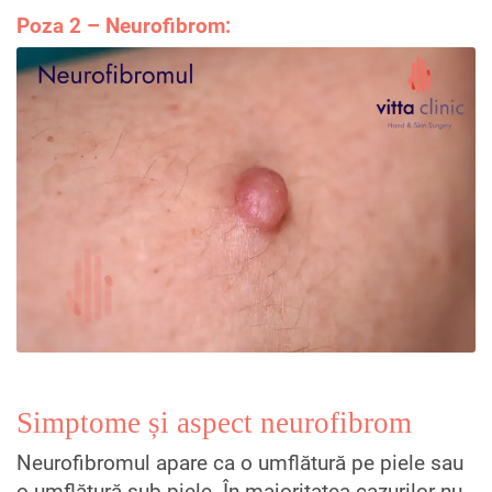
Poza 2 – Neurofibrom:
Simptome și aspect neurofibrom
Neurofibromul apare ca o umflătură pe piele sau
o umflătură sub piele. În majoritatea cazurilor nu