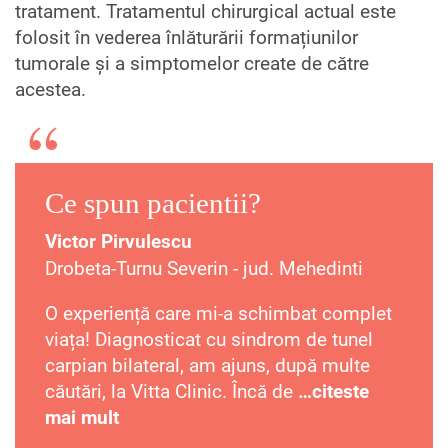
tratament. Tratamentul chirurgical actual este
folosit în vederea înlăturării formațiunilor
tumorale și a simptomelor create de către
acestea.
Ce spun pacientii?
Victor Pirvulescu
Drobeta-Turnu Severin - jud. Mehedinti
O experiență care mi-a schimbat complet
viața! Diagnosticat cu sindrom de tunel
carpian bilateral, am ajuns, după multe
căutări, la Vitta Clinic. Încă de
…citeste
mai mult