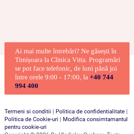
Ai mai multe întrebări? Ne găsești în
Timișoara la Clinica Vitta. Programări
se pot face telefonic, de luni până joi
între orele 9:00 - 17:00, la
+40 744
994 400
Termeni si conditii
|
Politica de confidentialitate
|
Politica de Cookie-uri
|
Modifica consimtamantul
pentru cookie-uri