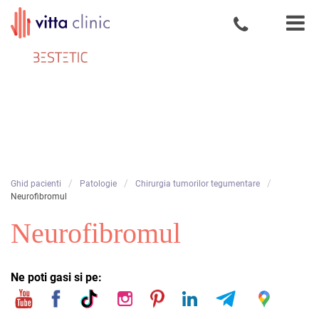
Skip
Profesionalism
to
si atentie la
content
detalii
/
/
/
Ghid pacienti
Patologie
Chirurgia tumorilor tegumentare
Neurofibromul
Neurofibromul
Ne poti gasi si pe: