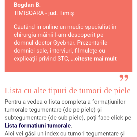
Bogdan B.
TIMISOARA - jud. Timiș
Căutând in online un medic specialist în
chirurgia mâinii l-am descoperit pe
domnul doctor Gyebnar. Prezentările
domniei sale, interviuri, filmulețe cu
explicații privind STC,
…citeste mai mult
Lista cu alte tipuri de tumori de piele
Pentru a vedea o listă completă a formațiunilor
tumorale tegumentare (de pe piele) și
subtegumentare (de sub piele), poți face click pe
Lista formatiuni tumorale
.
Aici vei găsi un index cu tumori tegumentare și