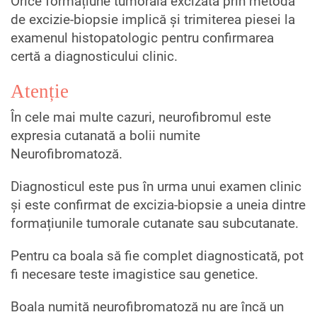
Orice formațiune tumorală excizată prin metoda
de excizie-biopsie implică și trimiterea piesei la
examenul histopatologic pentru confirmarea
certă a diagnosticului clinic.
Atenție
În cele mai multe cazuri, neurofibromul este
expresia cutanată a bolii numite
Neurofibromatoză.
Diagnosticul este pus în urma unui examen clinic
și este confirmat de excizia-biopsie a uneia dintre
formațiunile tumorale cutanate sau subcutanate.
Pentru ca boala să fie complet diagnosticată, pot
fi necesare teste imagistice sau genetice.
Boala numită neurofibromatoză nu are încă un