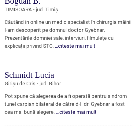
Bogdan B.
TIMISOARA - jud. Timiș
Căutând in online un medic specialist în chirurgia mâinii
l-am descoperit pe domnul doctor Gyebnar.
Prezentările domniei sale, interviuri, filmulețe cu
explicații privind STC,
…citeste mai mult
Schmidt Lucia
Girișu de Criș - jud. Bihor
Pot spune că alegerea de a fi operată pentru sindrom
tunel carpian bilateral de către d-l. dr. Gyebnar a fost
cea mai bună alegere.
…citeste mai mult