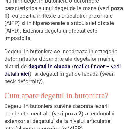
Numim deget in butoniera o deformare
caracteristica a unui deget de la mana (vezi
poza
1
), cu pozitia in flexie a articulatiei proximale
(AIFP) si in hiperextensie a articulatiei distale
(AIFD). Extensia degetului afectat este
imposibila.
Degetul in butoniera se incadreaza in categoria
deformitatilor dobandite ale degetelor mainii,
alaturi de
degetul in ciocan
(mallet finger – vedi
detalii
aici
) si degetul in gat de lebada (swan
neck deformity).
Cum apare degetul in butoniera?
Degetul in butoniera survine datorata lezarii
bandeletei centrale (vezi
poza 2
) a tendonului
extensor al degetului de la nivelul articulatiei
interfalangiene proximale (AIFP).