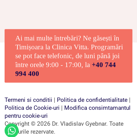
Ai mai multe întrebări? Ne găsești în
Timișoara la Clinica Vitta. Programări
se pot face telefonic, de luni până joi
între orele 9:00 - 17:00, la
+40 744
994 400
Termeni si conditii
|
Politica de confidentialitate
|
Politica de Cookie-uri
|
Modifica consimtamantul
pentru cookie-uri
Copyright © 2026 Dr. Vladislav Gyebnar. Toate
drepturile rezervate.
Contactează-