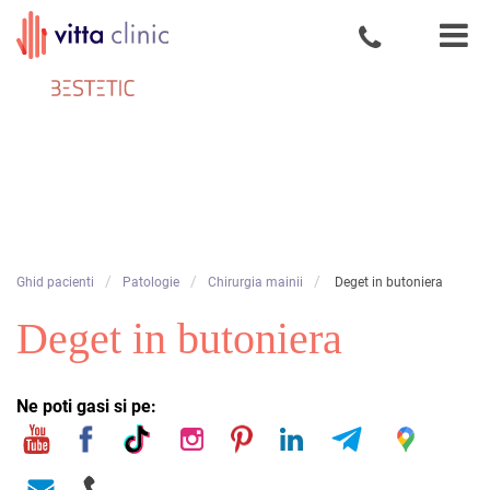
Calitatea
Skip
in
to
medicina
content
este
vitala
/
/
/
Ghid pacienti
Patologie
Chirurgia mainii
Deget in butoniera
Deget in butoniera
Ne poti gasi si pe: