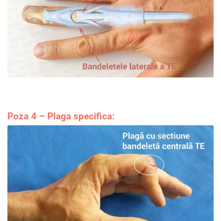
Poza 4 – Pl
aga s
pecifica: