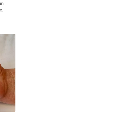
un
e.