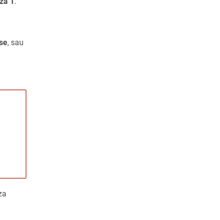
za 1
.
se
, sau
za