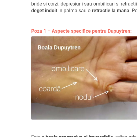
bride si corzi, depresiuni sau ombilicari si retract
deget indoit
in palma sau o
retractie la mana
. P
Poza 1 – Aspecte specifice pentru Dupuytren: