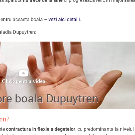
ata aparuta
nu trece de la sine
ci progreseaza
lent, in majoritate
 pentru aceasta boala –
vezi aici detalii
.
maladia Dupuytren
:
Click pentru video
en?
ste
contractura in flexie a degetelor
, cu predominanta la nivelul