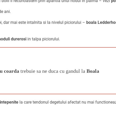
ul bolii il recunoastem prin aparitia unui nodul in palma – vezi
po
e ani.
, dar mai este intalnita si la nivelul piciorului –
boala Ledderho
noduli durerosi
in talpa piciorului.
au coarda
trebuie sa ne duca cu gandul la
Boala
intepenite
la care tendonul degetului afectat nu mai functionea