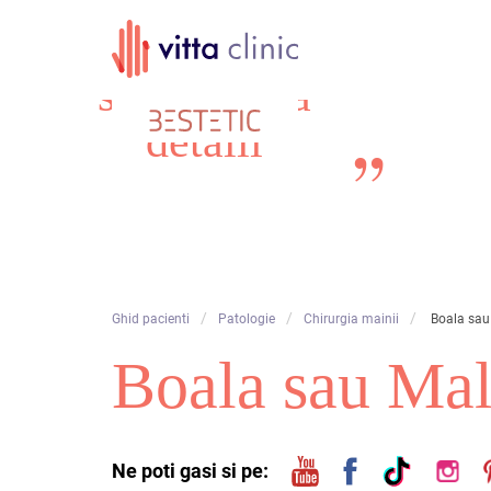
Skip
Profesionalism
to
content
si atentie la
detalii
/
/
/
Ghid pacienti
Patologie
Chirurgia mainii
Boala sau
Boala sau Ma
Ne poti gasi si pe: