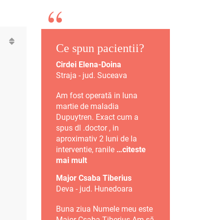
Ce spun pacientii?
Cirdei Elena-Doina
Straja - jud. Suceava
Am fost operată in luna
martie de maladia
Dupuytren. Exact cum a
spus dl .doctor , in
aproximativ 2 luni de la
interventie, ranile
…citeste
mai mult
Major Csaba Tiberius
Deva - jud. Hunedoara
Buna ziua Numele meu este
Major Csaba Tiberius Am să