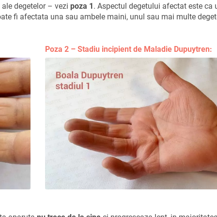
ii ale degetelor – vezi
poza 1
. Aspectul degetului afectat este ca 
oate fi afectata una sau ambele maini, unul sau mai multe deget
Poza 2 – Stadiu incipient de Maladie Dupuytren: