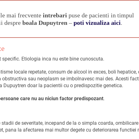
ele mai frecvente
intrebari
puse de pacienti in timpul
tii despre
boala Dupuytren
–
poti vizualiza aici
.
ze
specific. Etiologia inca nu este bine cunoscuta.
atisme locale repetate, consum de alcool in exces, boli hepatice, 
 obstructiva sau neoplasm se imbolnavesc mai des. Acesti fact
la Dupuytren doar la pacientii cu o predispozitie genetica.
persoane care nu au niciun factor predispozant
.
 stadii de severitate, incepand de la o simpla coarda, ombilicar
t, pana la afectarea mai multor degete cu deteriorarea functiei 