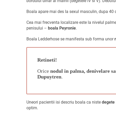
bordului ulnar al mainii (degetele IV si V). Debut
Boala apare mai des la sexul masculin, dupa 40 d
Cea mai frecventa localizare este la nivelul palmei
penisului –
boala Peyronie
.
Boala Ledderhose se manifesta sub forma unor
Retineti!
Orice
nodul in palma, denivelare s
Dupuytren
.
Uneori pacientii isi descriu boala ca niste
degete 
optim.