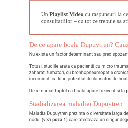
Un
Playlist Video
cu raspunsuri la c
consultatiilor – cu tot ce trebuie sa s
De ce apare boala Dupuytren? Cau
Nu exista un factor determinant sau predispozant 
Totusi, studiile arata ca pacientii cu micro traum
zaharat, fumatori, cu bronhopneumopatie cronica
incriminati ca fiind potential declansatori de boa
De remarcat faptul ca boala apare frecvent si la
Stadializarea maladiei Dupuytren
Maladia Dupuytren prezinta o diversitate larga de
nodul (vezi
poza 1
) care afecteaza un singur dege