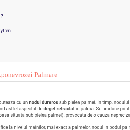
 ?
upuytren
Aponevrozei Palmare
ebuteaza cu un
nodul dureros
sub pielea palmei. In timp, nodulul
and astfel aspectul de
deget retractat
in palma.
Se produce print
roasa situata sub pielea palmei), provocata de o cauza nepreciza
ice la nivelul mainilor, mai exact a palmelor, nodul in podul pal