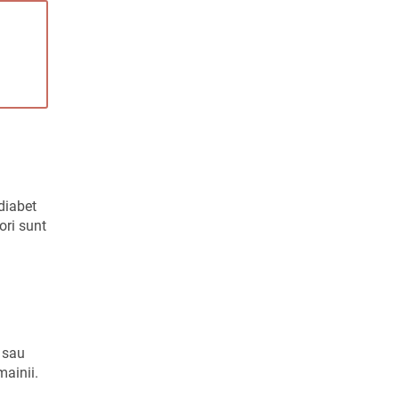
diabet
ori sunt
e sau
mainii.