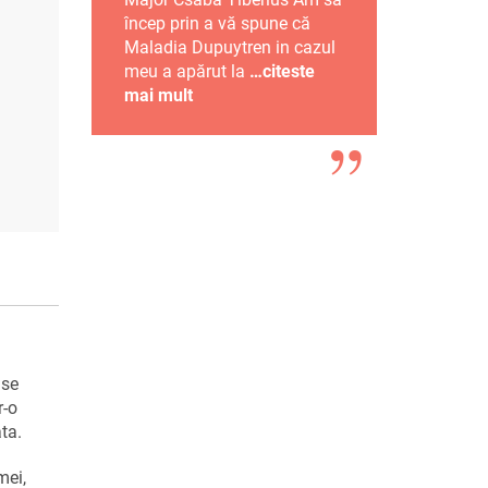
încep prin a vă spune că
Maladia Dupuytren in cazul
meu a apărut la
…citeste
mai mult
 se
r-o
ta.
mei,