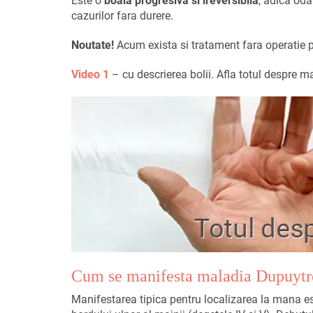
Este o
boala progresiva si ireversibila
, adica od
cazurilor fara durere.
Noutate!
Acum exista si tratament fara operatie
Video 1
–
cu descrierea bolii. Afla totul despre 
Cum se manifesta maladia Dupuytr
Manifestarea tipica pentru localizarea la mana e