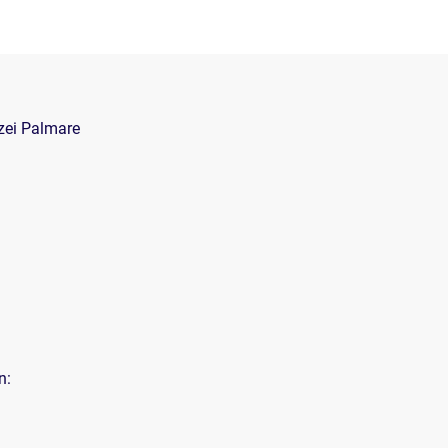
zei Palmare
n:
ren