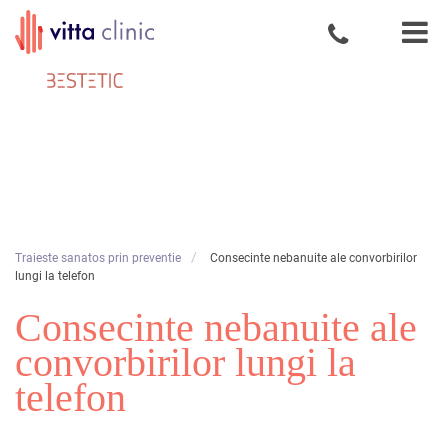
Skip
Profesionalism
to
si atentie la
content
detalii
/
Traieste sanatos prin preventie
Consecinte nebanuite ale convorbirilor
lungi la telefon
Consecinte nebanuite ale
convorbirilor lungi la
telefon