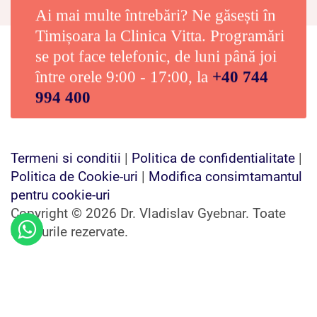
Ai mai multe întrebări? Ne găsești în
Timișoara la Clinica Vitta. Programări
se pot face telefonic, de luni până joi
între orele 9:00 - 17:00, la
+40 744
994 400
Termeni si conditii
|
Politica de confidentialitate
|
Politica de Cookie-uri
|
Modifica consimtamantul
pentru cookie-uri
Copyright © 2026 Dr. Vladislav Gyebnar. Toate
drepturile rezervate.
Contactează-
ne
pe
Whatsapp