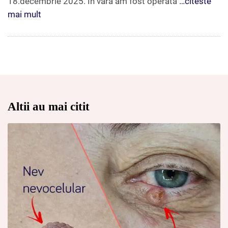
18.decembrie 2025. În vară am fost operată
…citeste
mai mult
Altii au mai citit