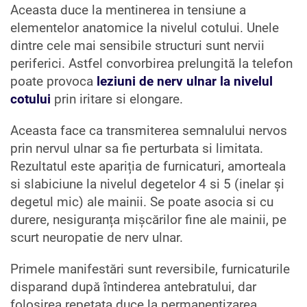
Aceasta duce la mentinerea in tensiune a
elementelor anatomice la nivelul cotului. Unele
dintre cele mai sensibile structuri sunt nervii
periferici. Astfel convorbirea prelungită la telefon
poate provoca
leziuni de nerv ulnar la nivelul
cotului
prin iritare si elongare.
Aceasta face ca transmiterea semnalului nervos
prin nervul ulnar sa fie perturbata si limitata.
Rezultatul este apariția de furnicaturi, amorteala
si slabiciune la nivelul degetelor 4 si 5 (inelar și
degetul mic) ale mainii. Se poate asocia si cu
durere, nesiguranța mișcărilor fine ale mainii, pe
scurt neuropatie de nerv ulnar.
Primele manifestări sunt reversibile, furnicaturile
disparand după întinderea antebratului, dar
folosirea repetata duce la permanentizarea