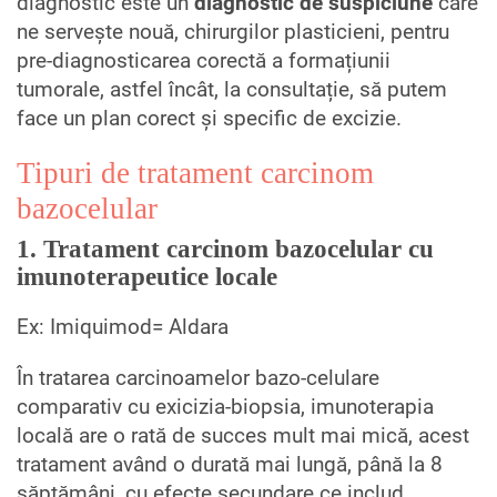
diagnostic este un
diagnostic de suspiciune
care
ne servește nouă, chirurgilor plasticieni, pentru
pre-diagnosticarea corectă a formațiunii
tumorale, astfel încât, la consultație, să putem
face un plan corect și specific de excizie.
Tipuri de tratament carcinom
bazocelular
1. Tratament carcinom bazocelular cu
imunoterapeutice locale
Ex: Imiquimod= Aldara
În tratarea carcinoamelor bazo-celulare
comparativ cu exicizia-biopsia, imunoterapia
locală are o rată de succes mult mai mică, acest
tratament având o durată mai lungă, până la 8
săptămâni, cu efecte secundare ce includ