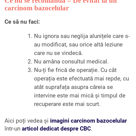
Ce nu se recomandă – De evitat la un
carcinom bazocelular
Ce să nu faci:
Nu ignora sau neglija alunițele care s-
au modificat, sau orice altă leziune
care nu se vindecă.
Nu amâna consultul medical.
Nu-ți fie frică de operație. Cu cât
operația este efectuată mai repde, cu
atât suprafața asupra căreia se
intervine este mai mică și timpul de
recuperare este mai scurt.
Aici poți vedea și
imagini carcinom bazocelular
într-un
articol dedicat despre CBC
.