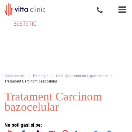
Increderea
Skip
este baza
to
relatiei
content
medic -
pacient
/
/
/
Ghid pacienti
Patologie
Chirurgia tumorilor tegumentare
Tratament Carcinom bazocelular
Tratament Carcinom
bazocelular
Ne poti gasi si pe: