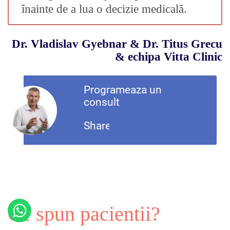
înainte de a lua o decizie medicală.
Dr. Vladislav Gyebnar
&
Dr. Titus Grecu
&
echipa Vitta Clinic
Programeaza un
consult
Share
Ce spun pacientii?
Contactează-